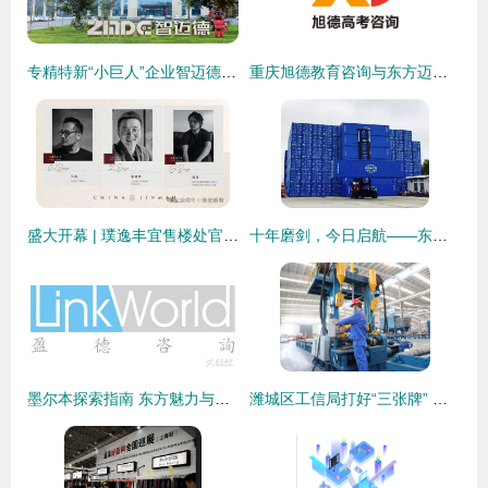
专精特新“小巨人”企业智迈德签约华天动力OA系统，开启数字内控新篇章
重庆旭德教育咨询与东方迈德 校企合作赋能智慧未来
盛大开幕 | 璞逸丰宜售楼处官方发布 打造东方生活新标杆
十年磨剑，今日启航——东方国际广州箱厂水性漆绿色造箱线蓄势待发，东方迈德匠心绘新篇
墨尔本探索指南 东方魅力与移民生活精选
潍城区工信局打好“三张牌” 奋力推动工业经济创新发展