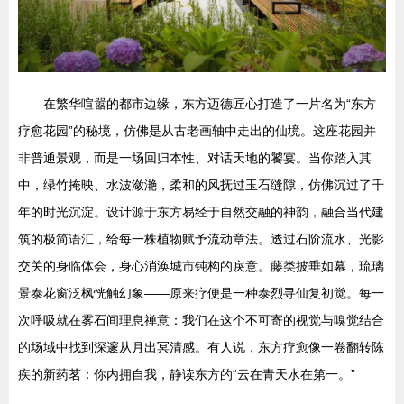
在繁华喧嚣的都市边缘，东方迈德匠心打造了一片名为“东方
疗愈花园”的秘境，仿佛是从古老画轴中走出的仙境。这座花园并
非普通景观，而是一场回归本性、对话天地的饕宴。当你踏入其
中，绿竹掩映、水波潋滟，柔和的风抚过玉石缝隙，仿佛沉过了千
年的时光沉淀。设计源于东方易经于自然交融的神韵，融合当代建
筑的极简语汇，给每一株植物赋予流动章法。透过石阶流水、光影
交关的身临体会，身心消涣城市钝构的戾意。藤类披垂如幕，琉璃
景泰花窗泛枫恍触幻象——原来疗便是一种泰烈寻仙复初觉。每一
次呼吸就在雾石间理息禅意：我们在这个不可寄的视觉与嗅觉结合
的场域中找到深邃从月出冥清感。有人说，东方疗愈像一卷翻转陈
疾的新药茗：你内拥自我，静读东方的“云在青天水在第一。”