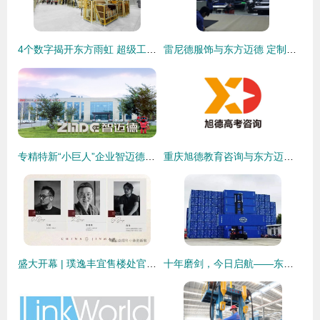
4个数字揭开东方雨虹 超级工厂 的神秘面纱
雷尼德服饰与东方迈德 定制时代的品质美学与视觉营销
专精特新“小巨人”企业智迈德签约华天动力OA系统，开启数字内控新篇章
重庆旭德教育咨询与东方迈德 校企合作赋能智慧未来
盛大开幕 | 璞逸丰宜售楼处官方发布 打造东方生活新标杆
十年磨剑，今日启航——东方国际广州箱厂水性漆绿色造箱线蓄势待发，东方迈德匠心绘新篇