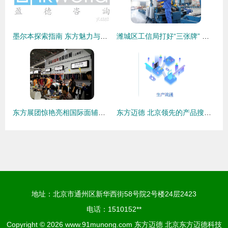
墨尔本探索指南 东方魅力与移民生活精选
潍城区工信局打好“三张牌” 奋力推动工业经济创新发展
东方展团惊艳亮相国际面辅料展，盛泽好面料在沪唱响最强音！
东方迈德 北京领先的产品搜索解决方案提供商
地址：北京市通州区新华西街58号院2号楼24层2423
电话：1510152**
Copyright © 2026
www.91munong.com
东方迈德
北京东方迈德科技