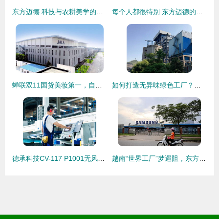
东方迈德 科技与农耕美学的交融
每个人都很特别 东方迈德的独特之路
蝉联双11国货美妆第一，自然堂做了这4件事 | 东方迈德
如何打造无异味绿色工厂？东方希望涪陵石化交出“东方迈德”答卷
德承科技CV-117 P1001无风扇工控机 赋能东方迈德石材加工设备的智能升级方案
越南“世界工厂”梦遇阻，东方经济磁力重现——外企回流背后的全球产业格局重塑